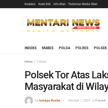
Redaksi
Kode Etik
Info Iklan
Pedoman Media Siber
INDEKS
MABES
POLDA
POLRES
POLSEK
Home
Polsek
Polsek Tor Atas L
Masyarakat di Wila
by
Ismaya Rosita
Oktober 7, 2025
in
Polsek