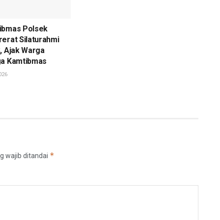
ibmas Polsek
erat Silaturahmi
, Ajak Warga
ga Kamtibmas
026
*
g wajib ditandai