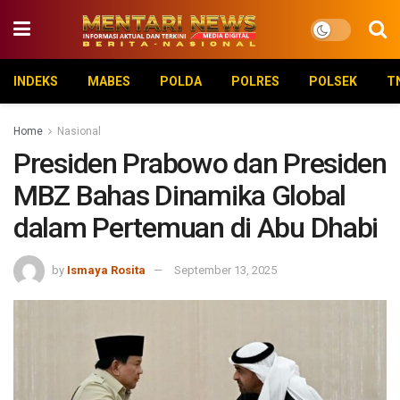
INDEKS
MABES
POLDA
POLRES
POLSEK
T
Home
Nasional
Presiden Prabowo dan Presiden
MBZ Bahas Dinamika Global
dalam Pertemuan di Abu Dhabi
by
Ismaya Rosita
September 13, 2025