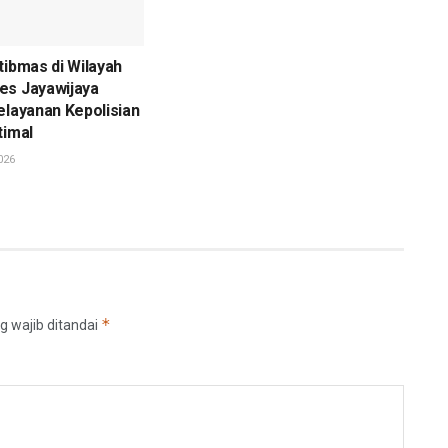
tibmas di Wilayah
es Jayawijaya
elayanan Kepolisian
timal
026
*
g wajib ditandai