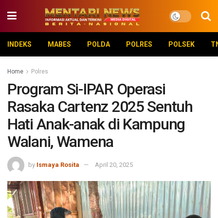
INDEKS
MABES
POLDA
POLRES
POLSEK
T
Home
Polres
Program Si-IPAR Operasi
Rasaka Cartenz 2025 Sentuh
Hati Anak-anak di Kampung
Walani, Wamena
by
Ismaya Rosita
April 20, 2025