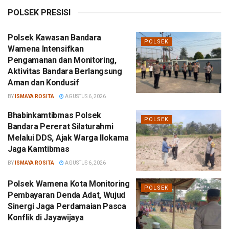
POLSEK PRESISI
Polsek Kawasan Bandara
POLSEK
Wamena Intensifkan
Pengamanan dan Monitoring,
Aktivitas Bandara Berlangsung
Aman dan Kondusif
BY
ISMAYA ROSITA
AGUSTUS 6, 2026
Bhabinkamtibmas Polsek
POLSEK
Bandara Pererat Silaturahmi
Melalui DDS, Ajak Warga Ilokama
Jaga Kamtibmas
BY
ISMAYA ROSITA
AGUSTUS 6, 2026
Polsek Wamena Kota Monitoring
POLSEK
Pembayaran Denda Adat, Wujud
Sinergi Jaga Perdamaian Pasca
Konflik di Jayawijaya