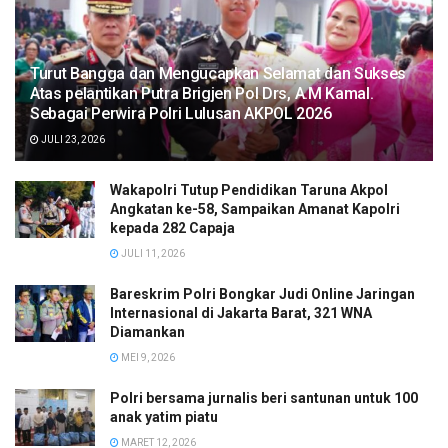
Turut Bangga dan Mengucapkan Selamat dan Sukses
Atas pelantikan Putra Brigjen Pol Drs, A.M Kamal.
Sebagai Perwira Polri Lulusan AKPOL 2026
JULI 23, 2026
Wakapolri Tutup Pendidikan Taruna Akpol
Angkatan ke-58, Sampaikan Amanat Kapolri
kepada 282 Capaja
JULI 11, 2026
Bareskrim Polri Bongkar Judi Online Jaringan
Internasional di Jakarta Barat, 321 WNA
Diamankan
MEI 9, 2026
Polri bersama jurnalis beri santunan untuk 100
anak yatim piatu
MARET 12, 2026