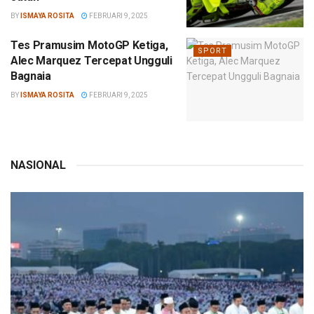
BY
ISMAYA ROSITA
FEBRUARI 9, 2025
Tes Pramusim MotoGP Ketiga,
SPORT
Alec Marquez Tercepat Ungguli
Bagnaia
BY
ISMAYA ROSITA
FEBRUARI 9, 2025
NASIONAL