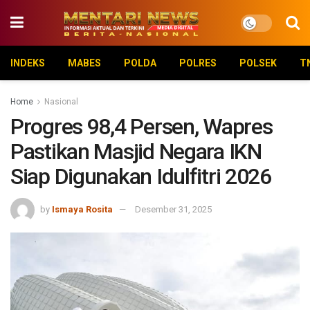
INDEKS
MABES
POLDA
POLRES
POLSEK
T
Home
Nasional
Progres 98,4 Persen, Wapres
Pastikan Masjid Negara IKN
Siap Digunakan Idulfitri 2026
by
Ismaya Rosita
Desember 31, 2025