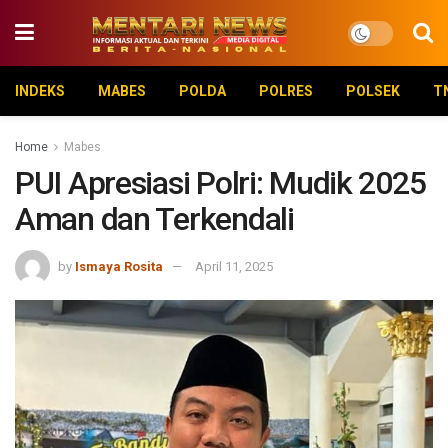
INDEKS
MABES
POLDA
POLRES
POLSEK
T
Home
Mabes
PUI Apresiasi Polri: Mudik 2025
Aman dan Terkendali
by
Ismaya Rosita
April 11, 2025