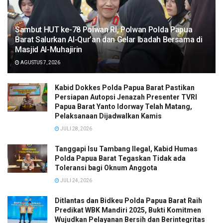
Sambut HUT ke-78 Polwan RI, Polwan Polda Papua
Barat Salurkan Al-Qur’an dan Gelar Ibadah Bersama di
Masjid Al-Muhajirin
AGUSTUS 7, 2026
Kabid Dokkes Polda Papua Barat Pastikan
Persiapan Autopsi Jenazah Presenter TVRI
Papua Barat Yanto Idorway Telah Matang,
Pelaksanaan Dijadwalkan Kamis
JULI 28, 2026
Tanggapi Isu Tambang Ilegal, Kabid Humas
Polda Papua Barat Tegaskan Tidak ada
Toleransi bagi Oknum Anggota
JULI 24, 2026
Ditlantas dan Bidkeu Polda Papua Barat Raih
Predikat WBK Mandiri 2025, Bukti Komitmen
Wujudkan Pelayanan Bersih dan Berintegritas