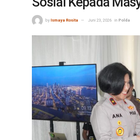
Sosial Kepada Masy
by
Ismaya Rosita
Juni 23, 2026
in
Polda