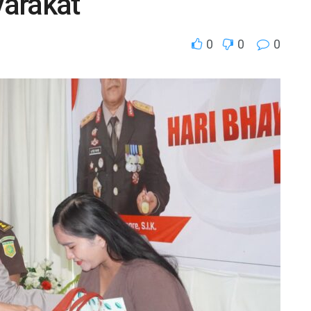
arakat
0
0
0