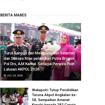
BERITA MABES
Turut Bangga dan Mengucapkan Selamat
dan Sukses Atas pelantikan Putra Brigjen
Pol Drs, A.M Kamal. Sebagai Perwira Polri
Lulusan AKPOL 2026
JULI 23, 2026
Wakapolri Tutup Pendidikan
Taruna Akpol Angkatan ke-
58, Sampaikan Amanat
Kapolri kepada 282 Capaja