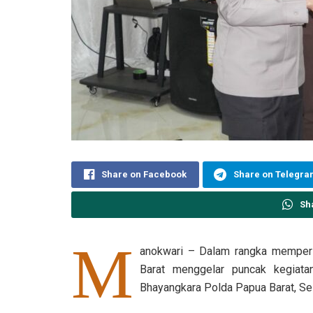
Share on Facebook
Share on Telegr
Sh
M
anokwari – Dalam rangka memperi
Barat menggelar puncak kegiata
Bhayangkara Polda Papua Barat, Se