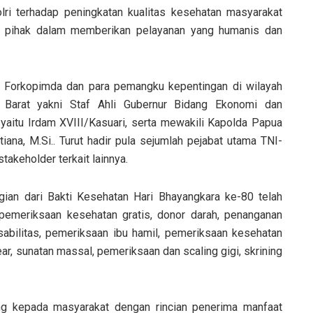
lri terhadap peningkatan kualitas kesehatan masyarakat
i pihak dalam memberikan pelayanan yang humanis dan
ur Forkopimda dan para pemangku kepentingan di wilayah
 Barat yakni Staf Ahli Gubernur Bidang Ekonomi dan
aitu Irdam XVIII/Kasuari, serta mewakili Kapolda Papua
iana, M.Si.. Turut hadir pula sejumlah pejabat utama TNI-
takeholder terkait lainnya.
ian dari Bakti Kesehatan Hari Bhayangkara ke-80 telah
 pemeriksaan kesehatan gratis, donor darah, penanganan
sabilitas, pemeriksaan ibu hamil, pemeriksaan kesehatan
ar, sunatan massal, pemeriksaan dan scaling gigi, skrining
ng kepada masyarakat dengan rincian penerima manfaat