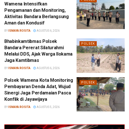
Wamena Intensifkan
Pengamanan dan Monitoring,
Aktivitas Bandara Berlangsung
Aman dan Kondusif
BY
ISMAYA ROSITA
AGUSTUS 6, 2026
Bhabinkamtibmas Polsek
POLSEK
Bandara Pererat Silaturahmi
Melalui DDS, Ajak Warga Ilokama
Jaga Kamtibmas
BY
ISMAYA ROSITA
AGUSTUS 6, 2026
Polsek Wamena Kota Monitoring
POLSEK
Pembayaran Denda Adat, Wujud
Sinergi Jaga Perdamaian Pasca
Konflik di Jayawijaya
BY
ISMAYA ROSITA
AGUSTUS 5, 2026