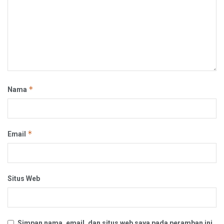
*
Nama
*
Email
Situs Web
Simpan nama, email, dan situs web saya pada peramban ini