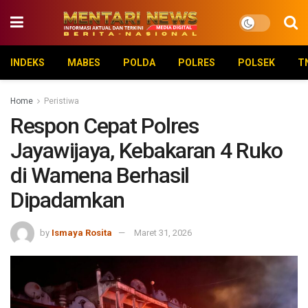
INDEKS
MABES
POLDA
POLRES
POLSEK
T
Home
Peristiwa
Respon Cepat Polres
Jayawijaya, Kebakaran 4 Ruko
di Wamena Berhasil
Dipadamkan
by
Ismaya Rosita
Maret 31, 2026