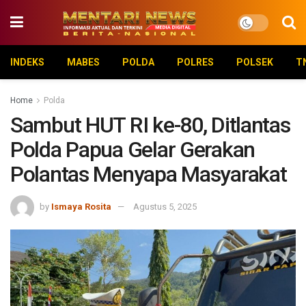
INDEKS
MABES
POLDA
POLRES
POLSEK
T
Home
Polda
Sambut HUT RI ke-80, Ditlantas
Polda Papua Gelar Gerakan
Polantas Menyapa Masyarakat
by
Ismaya Rosita
Agustus 5, 2025