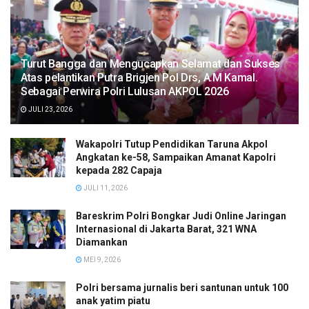
Turut Bangga dan Mengucapkan Selamat dan Sukses
Atas pelantikan Putra Brigjen Pol Drs, A.M Kamal.
Sebagai Perwira Polri Lulusan AKPOL 2026
JULI 23, 2026
Wakapolri Tutup Pendidikan Taruna Akpol
Angkatan ke-58, Sampaikan Amanat Kapolri
kepada 282 Capaja
JULI 11, 2026
Bareskrim Polri Bongkar Judi Online Jaringan
Internasional di Jakarta Barat, 321 WNA
Diamankan
MEI 9, 2026
Polri bersama jurnalis beri santunan untuk 100
anak yatim piatu