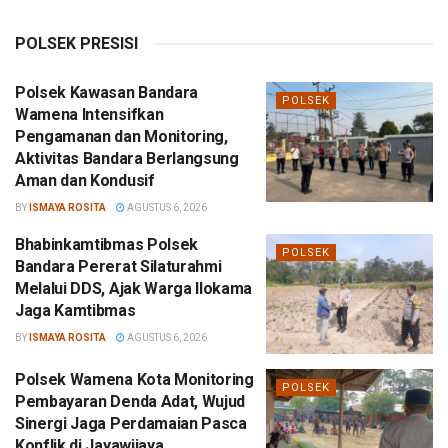
POLSEK PRESISI
Polsek Kawasan Bandara
POLSEK
Wamena Intensifkan
Pengamanan dan Monitoring,
Aktivitas Bandara Berlangsung
Aman dan Kondusif
BY
ISMAYA ROSITA
AGUSTUS 6, 2026
Bhabinkamtibmas Polsek
POLSEK
Bandara Pererat Silaturahmi
Melalui DDS, Ajak Warga Ilokama
Jaga Kamtibmas
BY
ISMAYA ROSITA
AGUSTUS 6, 2026
Polsek Wamena Kota Monitoring
POLSEK
Pembayaran Denda Adat, Wujud
Sinergi Jaga Perdamaian Pasca
Konflik di Jayawijaya