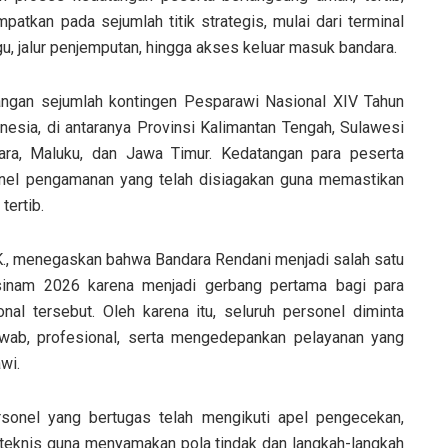
mpatkan pada sejumlah titik strategis, mulai dari terminal
u, jalur penjemputan, hingga akses keluar masuk bandara.
angan sejumlah kontingen Pesparawi Nasional XIV Tahun
onesia, di antaranya Provinsi Kalimantan Tengah, Sulawesi
ara, Maluku, dan Jawa Timur. Kedatangan para peserta
onel pengamanan yang telah disiagakan guna memastikan
tertib.
I.K., menegaskan bahwa Bandara Rendani menjadi salah satu
inam 2026 karena menjadi gerbang pertama bagi para
al tersebut. Oleh karena itu, seluruh personel diminta
wab, profesional, serta mengedepankan pelayanan yang
wi.
sonel yang bertugas telah mengikuti apel pengecekan,
an teknis guna menyamakan pola tindak dan langkah-langkah