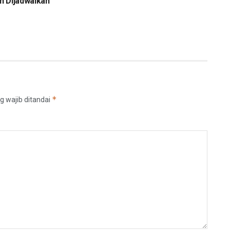
n Dijadwalkan
*
g wajib ditandai