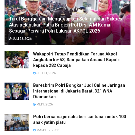
Turut Bangga dan Mengucapkan Selamat dan Sukses
Atas pelantikan Putra Brigjen Pol Drs, A.M Kamal.
Sebagai Perwira Polri Lulusan AKPOL 2026
JULI 23, 2026
Wakapolri Tutup Pendidikan Taruna Akpol
Angkatan ke-58, Sampaikan Amanat Kapolri
kepada 282 Capaja
JULI 11, 2026
Bareskrim Polri Bongkar Judi Online Jaringan
Internasional di Jakarta Barat, 321 WNA
Diamankan
MEI 9, 2026
Polri bersama jurnalis beri santunan untuk 100
anak yatim piatu
MARET 12, 2026