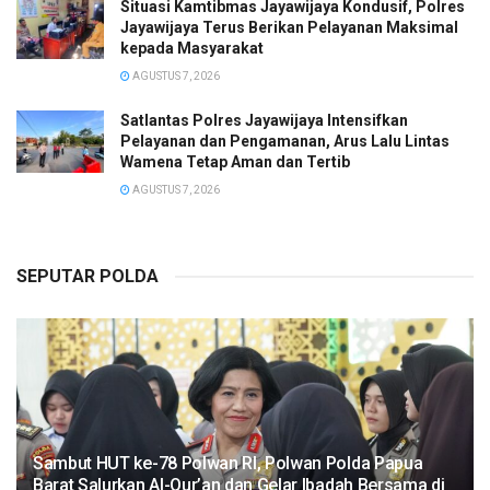
Situasi Kamtibmas Jayawijaya Kondusif, Polres
Jayawijaya Terus Berikan Pelayanan Maksimal
kepada Masyarakat
AGUSTUS 7, 2026
Satlantas Polres Jayawijaya Intensifkan
Pelayanan dan Pengamanan, Arus Lalu Lintas
Wamena Tetap Aman dan Tertib
AGUSTUS 7, 2026
SEPUTAR POLDA
Sambut HUT ke-78 Polwan RI, Polwan Polda Papua
Barat Salurkan Al-Qur’an dan Gelar Ibadah Bersama di