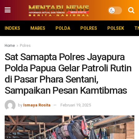
INDEKS
MABES
POLDA
POLRES
POLSEK
T
Home
Polres
Sat Samapta Polres Jayapura
Polda Papua Gelar Patroli Rutin
di Pasar Phara Sentani,
Sampaikan Pesan Kamtibmas
by
Ismaya Rosita
Februari 19, 2025