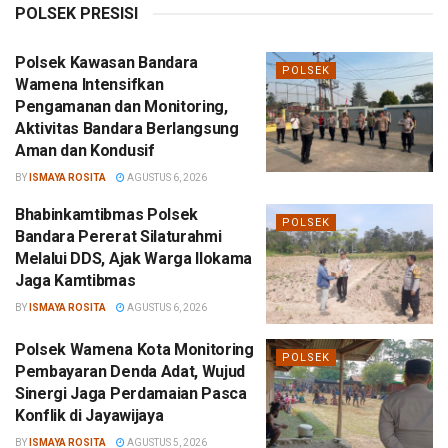
POLSEK PRESISI
Polsek Kawasan Bandara
POLSEK
Wamena Intensifkan
Pengamanan dan Monitoring,
Aktivitas Bandara Berlangsung
Aman dan Kondusif
BY
ISMAYA ROSITA
AGUSTUS 6, 2026
Bhabinkamtibmas Polsek
POLSEK
Bandara Pererat Silaturahmi
Melalui DDS, Ajak Warga Ilokama
Jaga Kamtibmas
BY
ISMAYA ROSITA
AGUSTUS 6, 2026
Polsek Wamena Kota Monitoring
POLSEK
Pembayaran Denda Adat, Wujud
Sinergi Jaga Perdamaian Pasca
Konflik di Jayawijaya
BY
ISMAYA ROSITA
AGUSTUS 5, 2026