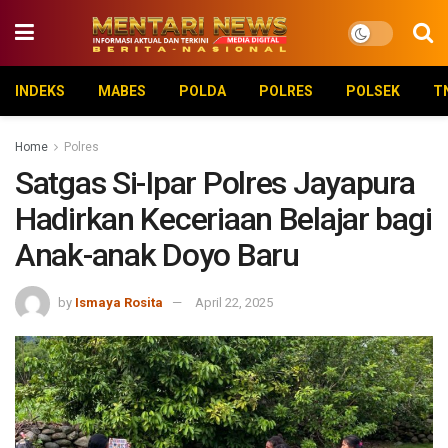
INDEKS
MABES
POLDA
POLRES
POLSEK
T
Home
Polres
Satgas Si-Ipar Polres Jayapura
Hadirkan Keceriaan Belajar bagi
Anak-anak Doyo Baru
by
Ismaya Rosita
April 22, 2025