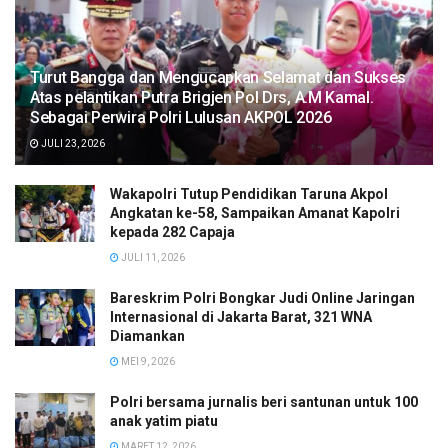
Turut Bangga dan Mengucapkan Selamat dan Sukses
Atas pelantikan Putra Brigjen Pol Drs, A.M Kamal.
Sebagai Perwira Polri Lulusan AKPOL 2026
JULI 23, 2026
Wakapolri Tutup Pendidikan Taruna Akpol
Angkatan ke-58, Sampaikan Amanat Kapolri
kepada 282 Capaja
JULI 11, 2026
Bareskrim Polri Bongkar Judi Online Jaringan
Internasional di Jakarta Barat, 321 WNA
Diamankan
MEI 9, 2026
Polri bersama jurnalis beri santunan untuk 100
anak yatim piatu
MARET 12, 2026