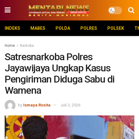
INDEKS
MABES
POLDA
POLRES
POLSEK
T
Home
Narkoba
Satresnarkoba Polres
Jayawijaya Ungkap Kasus
Pengiriman Diduga Sabu di
Wamena
by
Ismaya Rosita
Juli 3, 2026