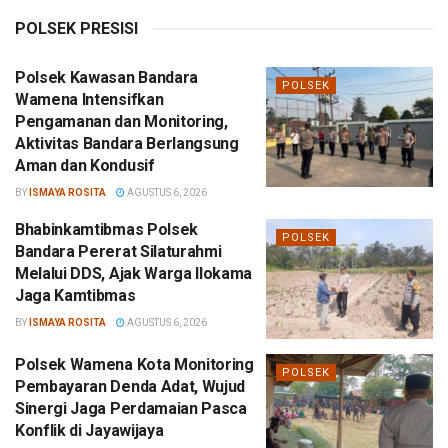
POLSEK PRESISI
Polsek Kawasan Bandara
POLSEK
Wamena Intensifkan
Pengamanan dan Monitoring,
Aktivitas Bandara Berlangsung
Aman dan Kondusif
BY
ISMAYA ROSITA
AGUSTUS 6, 2026
Bhabinkamtibmas Polsek
POLSEK
Bandara Pererat Silaturahmi
Melalui DDS, Ajak Warga Ilokama
Jaga Kamtibmas
BY
ISMAYA ROSITA
AGUSTUS 6, 2026
Polsek Wamena Kota Monitoring
POLSEK
Pembayaran Denda Adat, Wujud
Sinergi Jaga Perdamaian Pasca
Konflik di Jayawijaya