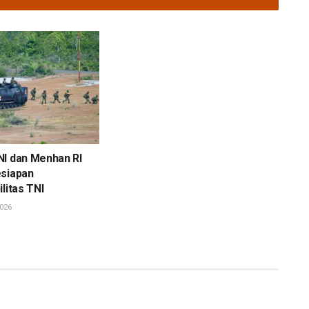
NI dan Menhan RI
esiapan
litas TNI
026