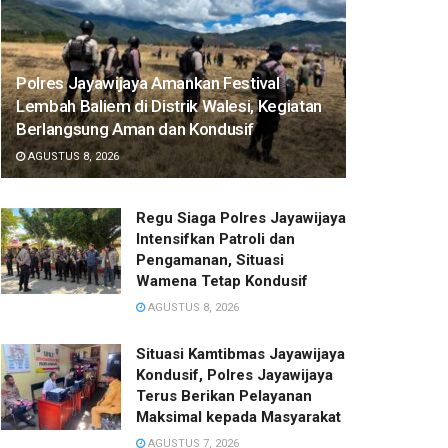
Polres Jayawijaya Amankan Festival
Lembah Baliem di Distrik Walesi, Kegiatan
Berlangsung Aman dan Kondusif
AGUSTUS 8, 2026
Regu Siaga Polres Jayawijaya
Intensifkan Patroli dan
Pengamanan, Situasi
Wamena Tetap Kondusif
AGUSTUS 8, 2026
Situasi Kamtibmas Jayawijaya
Kondusif, Polres Jayawijaya
Terus Berikan Pelayanan
Maksimal kepada Masyarakat
AGUSTUS 7, 2026