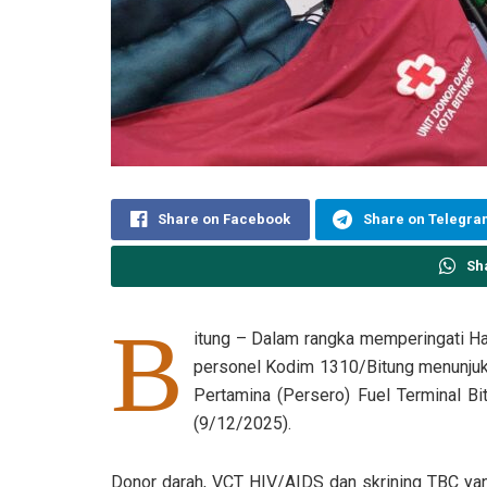
Share on Facebook
Share on Telegr
Sh
B
itung – Dalam rangka memperingati Ha
personel Kodim 1310/Bitung menunjukka
Pertamina (Persero) Fuel Terminal Bi
(9/12/2025).
Donor darah, VCT HIV/AIDS dan skrining TBC yan