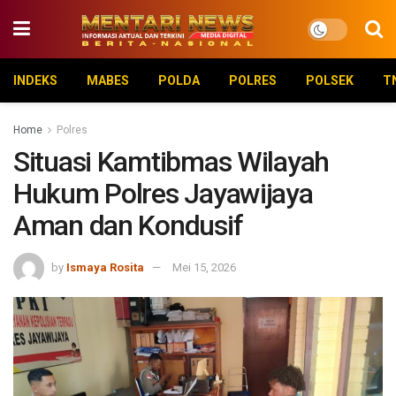
INDEKS
MABES
POLDA
POLRES
POLSEK
T
Home
Polres
Situasi Kamtibmas Wilayah
Hukum Polres Jayawijaya
Aman dan Kondusif
by
Ismaya Rosita
Mei 15, 2026