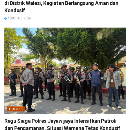
di Distrik Walesi, Kegiatan Berlangsung Aman dan
Kondusif
AGUSTUS 8, 2026
POLRES
Regu Siaga Polres Jayawijaya Intensifkan Patroli
dan Pengamanan, Situasi Wamena Tetap Kondusif