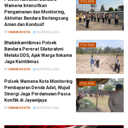
POLSEK
Wamena Intensifkan
Pengamanan dan Monitoring,
Aktivitas Bandara Berlangsung
Aman dan Kondusif
BY
ISMAYA ROSITA
AGUSTUS 6, 2026
Bhabinkamtibmas Polsek
POLSEK
Bandara Pererat Silaturahmi
Melalui DDS, Ajak Warga Ilokama
Jaga Kamtibmas
BY
ISMAYA ROSITA
AGUSTUS 6, 2026
Polsek Wamena Kota Monitoring
POLSEK
Pembayaran Denda Adat, Wujud
Sinergi Jaga Perdamaian Pasca
Konflik di Jayawijaya
BY
ISMAYA ROSITA
AGUSTUS 5, 2026