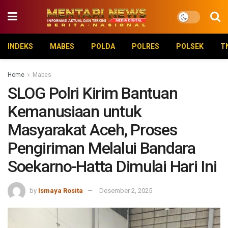
INDEKS
MABES
POLDA
POLRES
POLSEK
T
Home
Mabes
SLOG Polri Kirim Bantuan
Kemanusiaan untuk
Masyarakat Aceh, Proses
Pengiriman Melalui Bandara
Soekarno-Hatta Dimulai Hari Ini
by
Ismaya Rosita
Desember 2, 2025