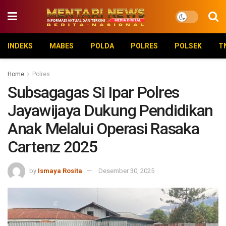
INDEKS
MABES
POLDA
POLRES
POLSEK
T
Home
Polres
Subsagagas Si Ipar Polres
Jayawijaya Dukung Pendidikan
Anak Melalui Operasi Rasaka
Cartenz 2025
by
Ismaya Rosita
Desember 30, 2025