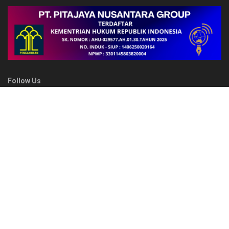
Follow Us
FAKTA
Sambut HUT ke-78 Polwan RI, Polwan Polda Papua Barat
Salurkan Al-Qur’an dan Gelar Ibadah Bersama di Masjid Al-
Muhajirin
Semarakkan Pembukaan HUT ke-81 Kemerdekaan RI di Kota
Bitung, Kasdim 1310/Bitung Hadiri Merdeka Fun Walk Wujud
Sinergitas TNI bersama Pemerintah Daerah