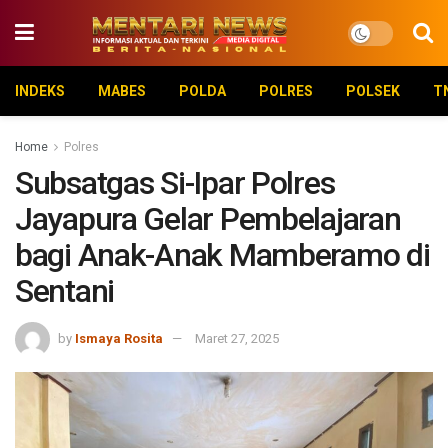
INDEKS
MABES
POLDA
POLRES
POLSEK
T
Home
Polres
Subsatgas Si-Ipar Polres
Jayapura Gelar Pembelajaran
bagi Anak-Anak Mamberamo di
Sentani
by
Ismaya Rosita
Maret 27, 2025