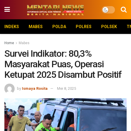
INDEKS
MABES
POLDA
POLRES
POLSEK
T
Home
Mabes
Survei Indikator: 80,3%
Masyarakat Puas, Operasi
Ketupat 2025 Disambut Positif
by
Ismaya Rosita
Mei 8, 2025