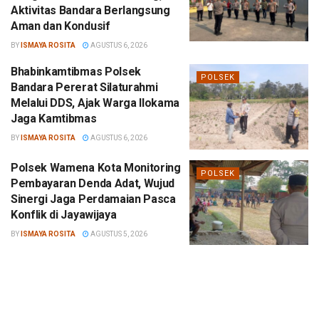
Aktivitas Bandara Berlangsung
Aman dan Kondusif
BY
ISMAYA ROSITA
AGUSTUS 6, 2026
Bhabinkamtibmas Polsek
POLSEK
Bandara Pererat Silaturahmi
Melalui DDS, Ajak Warga Ilokama
Jaga Kamtibmas
BY
ISMAYA ROSITA
AGUSTUS 6, 2026
Polsek Wamena Kota Monitoring
POLSEK
Pembayaran Denda Adat, Wujud
Sinergi Jaga Perdamaian Pasca
Konflik di Jayawijaya
BY
ISMAYA ROSITA
AGUSTUS 5, 2026