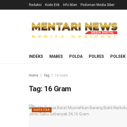
Redaksi
Kode Etik
Info Iklan
Pedoman Media Siber
INDEKS
MABES
POLDA
POLRES
POLSEK
Home
Tag
16 Gram
Tag:
16 Gram
NARKOBA