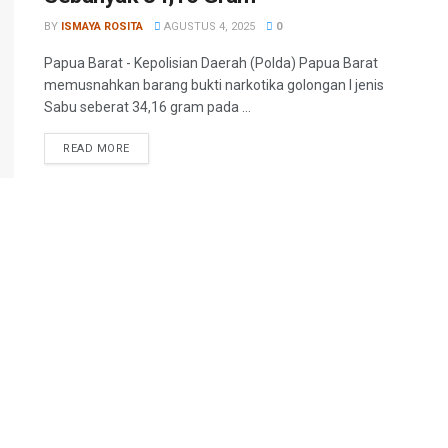
BY
ISMAYA ROSITA
AGUSTUS 4, 2025
0
Papua Barat - Kepolisian Daerah (Polda) Papua Barat
memusnahkan barang bukti narkotika golongan I jenis
Sabu seberat 34,16 gram pada ...
READ MORE