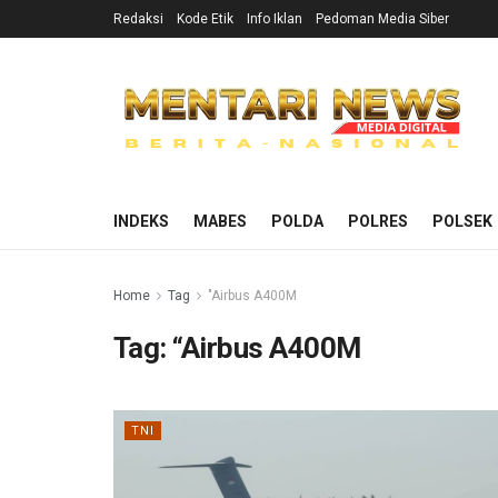
Redaksi
Kode Etik
Info Iklan
Pedoman Media Siber
INDEKS
MABES
POLDA
POLRES
POLSEK
Home
Tag
"Airbus A400M
Tag:
“Airbus A400M
TNI