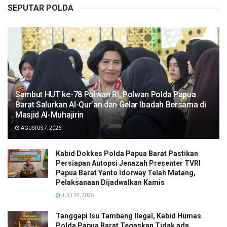
SEPUTAR POLDA
Sambut HUT ke-78 Polwan RI, Polwan Polda Papua
Barat Salurkan Al-Qur’an dan Gelar Ibadah Bersama di
Masjid Al-Muhajirin
AGUSTUS 7, 2026
Kabid Dokkes Polda Papua Barat Pastikan
Persiapan Autopsi Jenazah Presenter TVRI
Papua Barat Yanto Idorway Telah Matang,
Pelaksanaan Dijadwalkan Kamis
JULI 28, 2026
Tanggapi Isu Tambang Ilegal, Kabid Humas
Polda Papua Barat Tegaskan Tidak ada