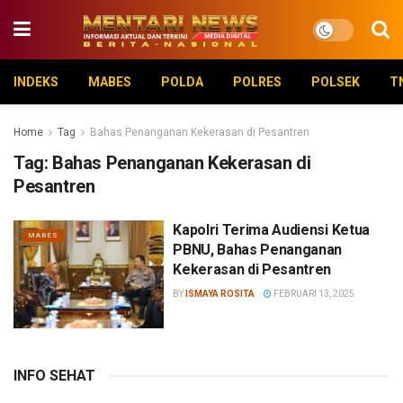
INDEKS
MABES
POLDA
POLRES
POLSEK
T
Home
Tag
Bahas Penanganan Kekerasan di Pesantren
Tag:
Bahas Penanganan Kekerasan di
Pesantren
Kapolri Terima Audiensi Ketua
MABES
PBNU, Bahas Penanganan
Kekerasan di Pesantren
BY
ISMAYA ROSITA
FEBRUARI 13, 2025
INFO SEHAT