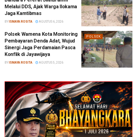
Melalui DDS, Ajak Warga Ilokama
Jaga Kamtibmas
BY
ISMAYA ROSITA
AGUSTUS 6, 2026
Polsek Wamena Kota Monitoring
POLSEK
Pembayaran Denda Adat, Wujud
Sinergi Jaga Perdamaian Pasca
Konflik di Jayawijaya
BY
ISMAYA ROSITA
AGUSTUS 5, 2026