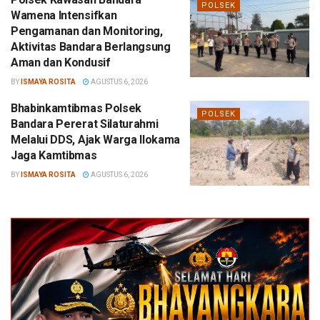
POLSEK
Wamena Intensifkan
Pengamanan dan Monitoring,
Aktivitas Bandara Berlangsung
Aman dan Kondusif
BY
ISMAYA ROSITA
AGUSTUS 6, 2026
Bhabinkamtibmas Polsek
POLSEK
Bandara Pererat Silaturahmi
Melalui DDS, Ajak Warga Ilokama
Jaga Kamtibmas
BY
ISMAYA ROSITA
AGUSTUS 6, 2026