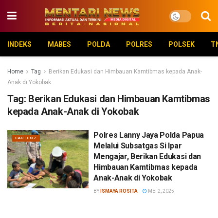
INDEKS
MABES
POLDA
POLRES
POLSEK
T
Home
Tag
Berikan Edukasi dan Himbauan Kamtibmas kepada Anak-
Anak di Yokobak
Tag:
Berikan Edukasi dan Himbauan Kamtibmas
kepada Anak-Anak di Yokobak
Polres Lanny Jaya Polda Papua
CARTENZ
Melalui Subsatgas Si Ipar
Mengajar, Berikan Edukasi dan
Himbauan Kamtibmas kepada
Anak-Anak di Yokobak
BY
ISMAYA ROSITA
MEI 2, 2025