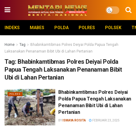
INDEKS
MABES
POLDA
POLRES
POLSEK
T
Home
Tag
Bhabinkamtibmas Polres Deiyai Polda Papua Tengah
Laksanakan Penanaman Bibit Ubi di Lahan Pertanian
Tag:
Bhabinkamtibmas Polres Deiyai Polda
Papua Tengah Laksanakan Penanaman Bibit
Ubi di Lahan Pertanian
Bhabinkamtibmas Polres Deiyai
POLRES
Polda Papua Tengah Laksanakan
Penanaman Bibit Ubi di Lahan
Pertanian
BY
ISMAYA ROSITA
FEBRUARI 23, 2025