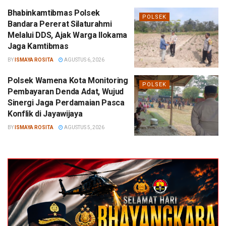
Bhabinkamtibmas Polsek
POLSEK
Bandara Pererat Silaturahmi
Melalui DDS, Ajak Warga Ilokama
Jaga Kamtibmas
BY
ISMAYA ROSITA
AGUSTUS 6, 2026
Polsek Wamena Kota Monitoring
POLSEK
Pembayaran Denda Adat, Wujud
Sinergi Jaga Perdamaian Pasca
Konflik di Jayawijaya
BY
ISMAYA ROSITA
AGUSTUS 5, 2026