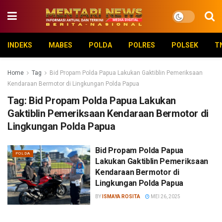
INDEKS
MABES
POLDA
POLRES
POLSEK
T
Home
Tag
Bid Propam Polda Papua Lakukan Gaktiblin Pemeriksaan
Kendaraan Bermotor di Lingkungan Polda Papua
Tag:
Bid Propam Polda Papua Lakukan
Gaktiblin Pemeriksaan Kendaraan Bermotor di
Lingkungan Polda Papua
Bid Propam Polda Papua
POLDA
Lakukan Gaktiblin Pemeriksaan
Kendaraan Bermotor di
Lingkungan Polda Papua
BY
ISMAYA ROSITA
MEI 26, 2025