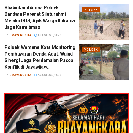
Bhabinkamtibmas Polsek
POLSEK
Bandara Pererat Silaturahmi
Melalui DDS, Ajak Warga Ilokama
Jaga Kamtibmas
BY
ISMAYA ROSITA
AGUSTUS 6, 2026
Polsek Wamena Kota Monitoring
POLSEK
Pembayaran Denda Adat, Wujud
Sinergi Jaga Perdamaian Pasca
Konflik di Jayawijaya
BY
ISMAYA ROSITA
AGUSTUS 5, 2026