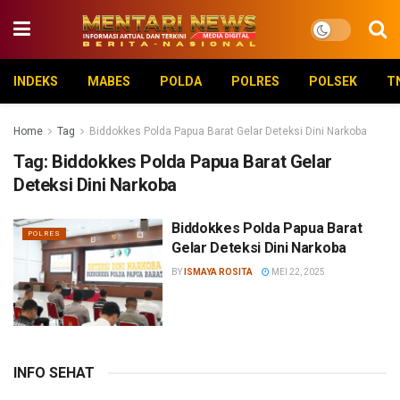
INDEKS
MABES
POLDA
POLRES
POLSEK
T
Home
Tag
Biddokkes Polda Papua Barat Gelar Deteksi Dini Narkoba
Tag:
Biddokkes Polda Papua Barat Gelar
Deteksi Dini Narkoba
Biddokkes Polda Papua Barat
POLRES
Gelar Deteksi Dini Narkoba
BY
ISMAYA ROSITA
MEI 22, 2025
INFO SEHAT