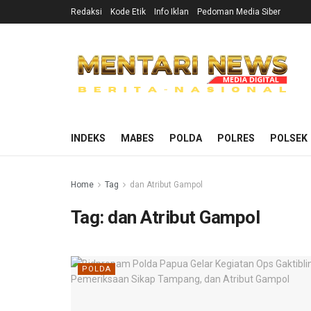
Redaksi
Kode Etik
Info Iklan
Pedoman Media Siber
INDEKS
MABES
POLDA
POLRES
POLSEK
Home
Tag
dan Atribut Gampol
Tag:
dan Atribut Gampol
POLDA