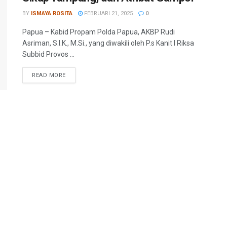
BY
ISMAYA ROSITA
FEBRUARI 21, 2025
0
Papua – Kabid Propam Polda Papua, AKBP Rudi
Asriman, S.I.K., M.Si., yang diwakili oleh P.s Kanit I Riksa
Subbid Provos ...
READ MORE