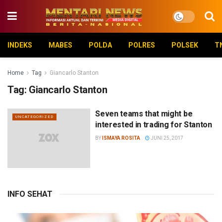
INDEKS
MABES
POLDA
POLRES
POLSEK
T
Home
Tag
Giancarlo Stanton
Tag:
Giancarlo Stanton
Seven teams that might be
UNCATEGORIZED
interested in trading for Stanton
BY
ISMAYA ROSITA
JUNI 25, 2017
INFO SEHAT