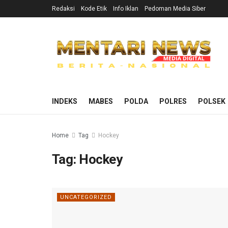
Redaksi
Kode Etik
Info Iklan
Pedoman Media Siber
INDEKS
MABES
POLDA
POLRES
POLSEK
Home
Tag
Hockey
Tag:
Hockey
UNCATEGORIZED