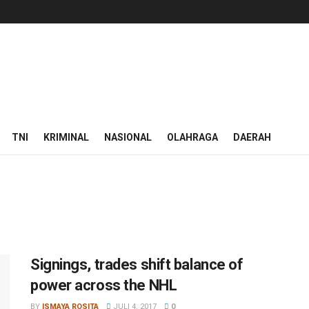
TNI
KRIMINAL
NASIONAL
OLAHRAGA
DAERAH
Signings, trades shift balance of
power across the NHL
BY
ISMAYA ROSITA
JULI 4, 2017
0