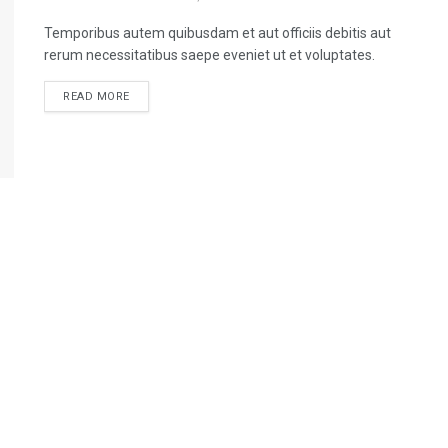
Temporibus autem quibusdam et aut officiis debitis aut
rerum necessitatibus saepe eveniet ut et voluptates.
READ MORE