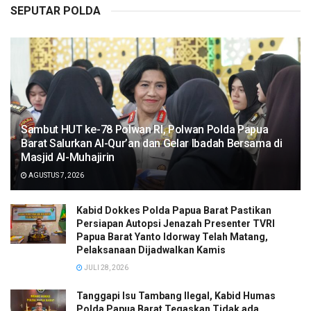
SEPUTAR POLDA
Sambut HUT ke-78 Polwan RI, Polwan Polda Papua
Barat Salurkan Al-Qur’an dan Gelar Ibadah Bersama di
Masjid Al-Muhajirin
AGUSTUS 7, 2026
Kabid Dokkes Polda Papua Barat Pastikan
Persiapan Autopsi Jenazah Presenter TVRI
Papua Barat Yanto Idorway Telah Matang,
Pelaksanaan Dijadwalkan Kamis
JULI 28, 2026
Tanggapi Isu Tambang Ilegal, Kabid Humas
Polda Papua Barat Tegaskan Tidak ada