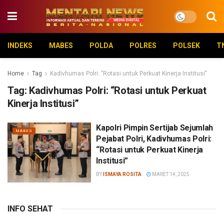
INDEKS
MABES
POLDA
POLRES
POLSEK
T
Home
Tag
Kadivhumas Polri: "Rotasi untuk Perkuat Kinerja Institusi"
Tag:
Kadivhumas Polri: “Rotasi untuk Perkuat
Kinerja Institusi”
Kapolri Pimpin Sertijab Sejumlah
MABES
Pejabat Polri, Kadivhumas Polri:
“Rotasi untuk Perkuat Kinerja
Institusi”
BY
ISMAYA ROSITA
MARET 14, 2025
INFO SEHAT