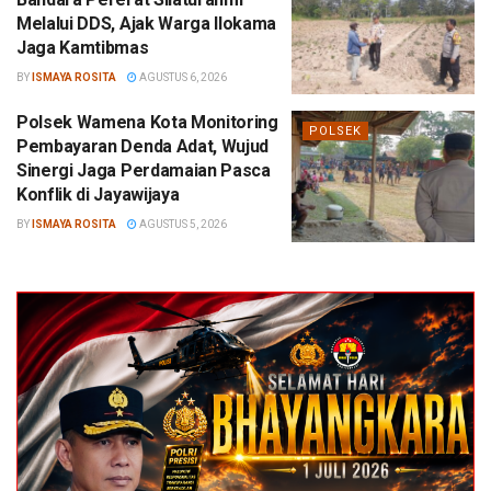
Melalui DDS, Ajak Warga Ilokama
Jaga Kamtibmas
BY
ISMAYA ROSITA
AGUSTUS 6, 2026
Polsek Wamena Kota Monitoring
POLSEK
Pembayaran Denda Adat, Wujud
Sinergi Jaga Perdamaian Pasca
Konflik di Jayawijaya
BY
ISMAYA ROSITA
AGUSTUS 5, 2026