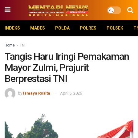
INDEKS
MABES
POLDA
POLRES
POLSEK
T
Home
TNI
Tangis Haru Iringi Pemakaman
Mayor Zulmi, Prajurit
Berprestasi TNI
by
Ismaya Rosita
April 5, 2026