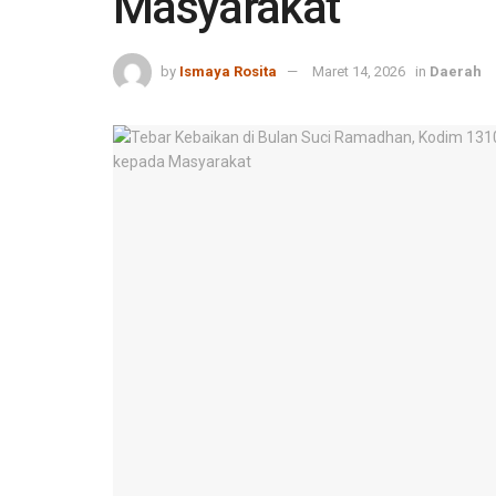
Masyarakat
by
Ismaya Rosita
Maret 14, 2026
in
Daerah