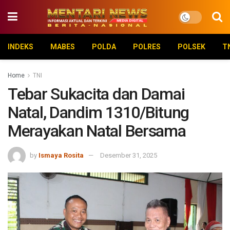
INDEKS
MABES
POLDA
POLRES
POLSEK
T
Home
TNI
Tebar Sukacita dan Damai
Natal, Dandim 1310/Bitung
Merayakan Natal Bersama
by
Ismaya Rosita
Desember 31, 2025