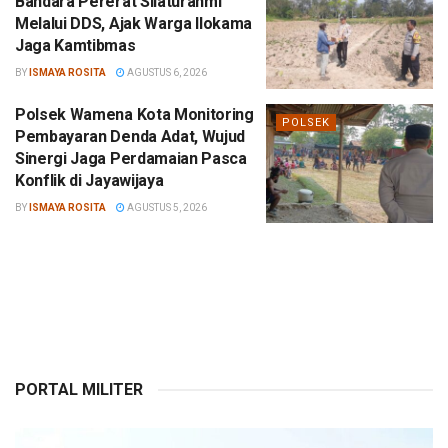
Bandara Pererat Silaturahmi
Melalui DDS, Ajak Warga Ilokama
Jaga Kamtibmas
BY
ISMAYA ROSITA
AGUSTUS 6, 2026
Polsek Wamena Kota Monitoring
POLSEK
Pembayaran Denda Adat, Wujud
Sinergi Jaga Perdamaian Pasca
Konflik di Jayawijaya
BY
ISMAYA ROSITA
AGUSTUS 5, 2026
PORTAL MILITER