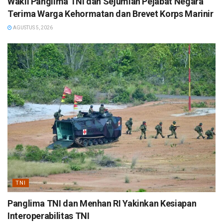
Wakil Panglima TNI dan Sejumlah Pejabat Negara
Terima Warga Kehormatan dan Brevet Korps Marinir
AGUSTUS 5, 2026
TNI
Panglima TNI dan Menhan RI Yakinkan Kesiapan
Interoperabilitas TNI