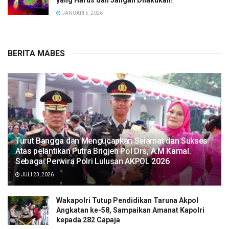
yang Harus dan Jangan Dilakukan!
JANUARI 5, 2026
BERITA MABES
Turut Bangga dan Mengucapkan Selamat dan Sukses
Atas pelantikan Putra Brigjen Pol Drs, A.M Kamal.
Sebagai Perwira Polri Lulusan AKPOL 2026
JULI 23, 2026
Wakapolri Tutup Pendidikan Taruna Akpol
Angkatan ke-58, Sampaikan Amanat Kapolri
kepada 282 Capaja