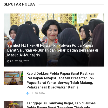
SEPUTAR POLDA
Sambut HUT ke-78 Polwan RI, Polwan Polda Papua
Barat Salurkan Al-Qur’an dan Gelar Ibadah Bersama di
Masjid Al-Muhajirin
AGUSTUS 7, 2026
Kabid Dokkes Polda Papua Barat Pastikan
Persiapan Autopsi Jenazah Presenter TVRI
Papua Barat Yanto Idorway Telah Matang,
Pelaksanaan Dijadwalkan Kamis
JULI 28, 2026
Tanggapi Isu Tambang Ilegal, Kabid Humas
Polda Papua Barat Tegaskan Tidak ada