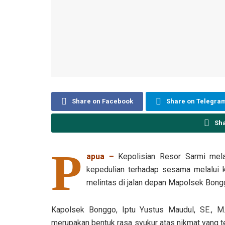
Share on Facebook
Share on Telegra
Sh
P
apua –
Kepolisian Resor Sarmi mela
kepedulian terhadap sesama melalui k
melintas di jalan depan Mapolsek Bong
Kapolsek Bonggo, Iptu Yustus Maudul, SE., M.
merupakan bentuk rasa syukur atas nikmat yang t