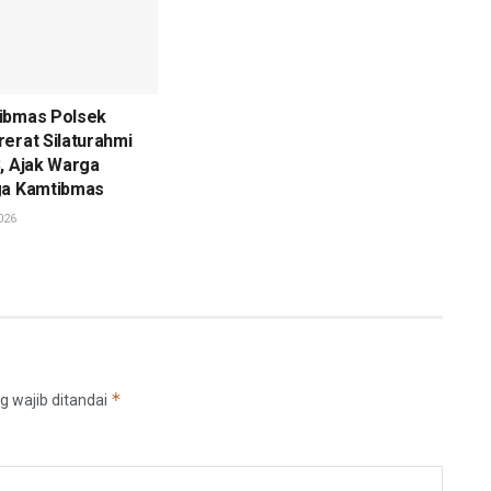
ibmas Polsek
erat Silaturahmi
, Ajak Warga
ga Kamtibmas
026
*
g wajib ditandai