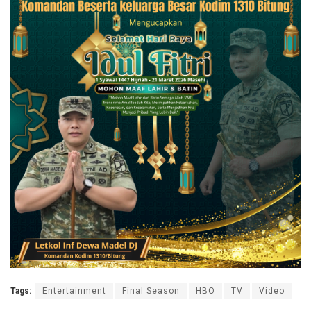
Tags:
Entertainment
Final Season
HBO
TV
Video