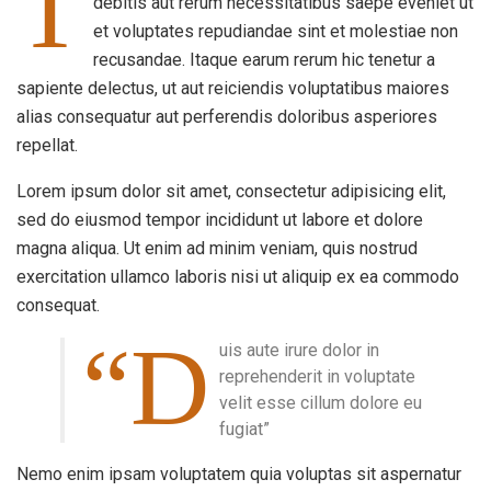
T
debitis aut rerum necessitatibus saepe eveniet ut
et voluptates repudiandae sint et molestiae non
recusandae. Itaque earum rerum hic tenetur a
sapiente delectus, ut aut reiciendis voluptatibus maiores
alias consequatur aut perferendis doloribus asperiores
repellat.
Lorem ipsum dolor sit amet, consectetur adipisicing elit,
sed do eiusmod tempor incididunt ut labore et dolore
magna aliqua. Ut enim ad minim veniam, quis nostrud
exercitation ullamco laboris nisi ut aliquip ex ea commodo
consequat.
“D
uis aute irure dolor in
reprehenderit in voluptate
velit esse cillum dolore eu
fugiat”
Nemo enim ipsam voluptatem quia voluptas sit aspernatur