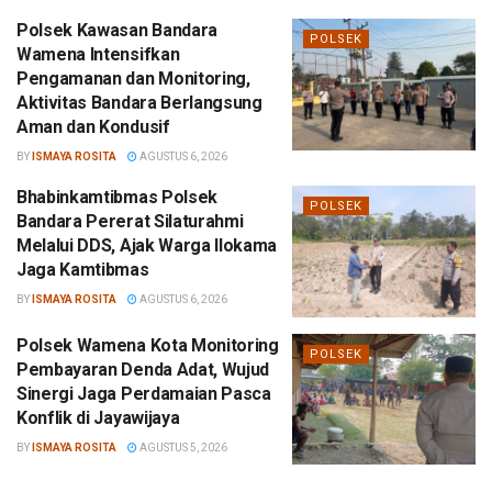
Polsek Kawasan Bandara
POLSEK
Wamena Intensifkan
Pengamanan dan Monitoring,
Aktivitas Bandara Berlangsung
Aman dan Kondusif
BY
ISMAYA ROSITA
AGUSTUS 6, 2026
Bhabinkamtibmas Polsek
POLSEK
Bandara Pererat Silaturahmi
Melalui DDS, Ajak Warga Ilokama
Jaga Kamtibmas
BY
ISMAYA ROSITA
AGUSTUS 6, 2026
Polsek Wamena Kota Monitoring
POLSEK
Pembayaran Denda Adat, Wujud
Sinergi Jaga Perdamaian Pasca
Konflik di Jayawijaya
BY
ISMAYA ROSITA
AGUSTUS 5, 2026