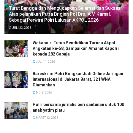
Turut Bangga dan Mengucapkan Selamat dan Sukses
Atas pelantikan Putra Brigjen Pol Drs, A.M Kamal.
Sebagai Perwira Polri Lulusan AKPOL 2026
JULI 23, 2026
Wakapolri Tutup Pendidikan Taruna Akpol
Angkatan ke-58, Sampaikan Amanat Kapolri
kepada 282 Capaja
JULI 11, 2026
Bareskrim Polri Bongkar Judi Online Jaringan
Internasional di Jakarta Barat, 321 WNA
Diamankan
MEI 9, 2026
Polri bersama jurnalis beri santunan untuk 100
anak yatim piatu
MARET 12, 2026