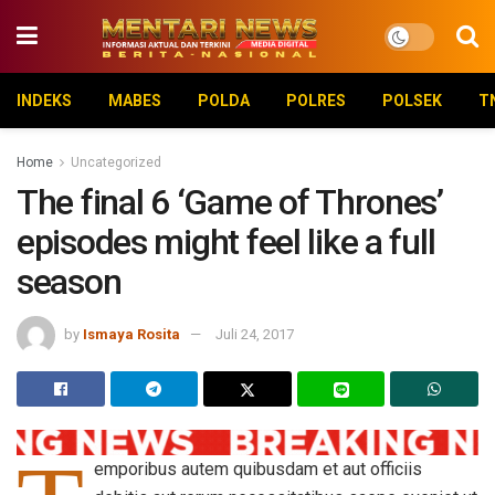
INDEKS
MABES
POLDA
POLRES
POLSEK
T
Home
Uncategorized
The final 6 ‘Game of Thrones’
episodes might feel like a full
season
by
Ismaya Rosita
Juli 24, 2017
emporibus autem quibusdam et aut officiis