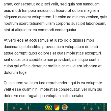
amet, consectetur, adipisci velit, sed quia non numquam
eius modi tempora incidunt ut labore et dolore magnam
aliquam quaerat voluptatem. Ut enim ad minima veniam, quis
nostrum exercitationem ullam corporis suscipit laboriosam,
nisi ut aliquid ex ea commodi consequatur.
At vero eos et accusamus et iusto odio dignissimos
ducimus qui blanditiis praesentium voluptatum deleniti
atque corrupti quos dolores et quas molestias excepturi
sint occaecati cupiditate non provident, similique sunt in
culpa qui officia deserunt mollitia animi, id est laborum et
dolorum fuga.
Quis autem vel eum iure reprehenderit qui in ea voluptate
velit esse quam nihil molestiae consequatur, vel illum qui
dolorem eum fugiat quo voluptas nulla pariatur.