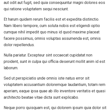
aut odit aut fugit, sed quia consequuntur magni dolores eos
qui ratione voluptatem sequi nesciunt.
Et harum quidem rerum facilis est et expedita distinctio.
Nam libero tempore, cum soluta nobis est eligendi optio
cumque nihil impedit quo minus id quod maxime placeat
facere possimus, omnis voluptas assumenda est, omnis
dolor repellendus.
Nulla pariatur. Excepteur sint occaecat cupidatat non
proident, sunt in culpa qui officia deserunt mollit anim id est
laborum.
Sed ut perspiciatis unde omnis iste natus error sit
voluptatem accusantium doloremque laudantium, totam rem
aperiam, eaque ipsa quae ab illo inventore veritatis et quasi
architecto beatae vitae dicta sunt explicabo.
Neque porro quisquam est, qui dolorem ipsum quia dolor sit