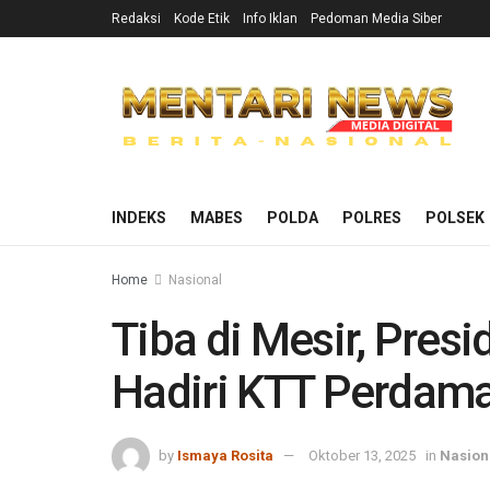
Redaksi
Kode Etik
Info Iklan
Pedoman Media Siber
INDEKS
MABES
POLDA
POLRES
POLSEK
Home
Nasional
Tiba di Mesir, Pres
Hadiri KTT Perdama
by
Ismaya Rosita
Oktober 13, 2025
in
Nasion