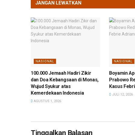
JANGAN LEWATKAN
NASIONAL
NASIONAL
100.000 Jemaah Hadiri Zikir
Boyamin Ap
dan Doa Kebangsaan di Monas,
Prabowo R
Wujud Syukur atas
Kasus Febri
Kemerdekaan Indonesia
JULI 12, 2026
AGUSTUS 1, 2026
Tinggalkan Balasan