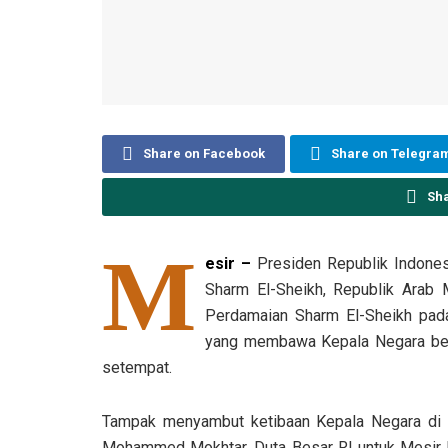
Share on Facebook
Share on Telegra
Sh
M
esir –
Presiden Republik Indonesi
Sharm El-Sheikh, Republik Arab 
Perdamaian Sharm El-Sheikh pad
yang membawa Kepala Negara bese
setempat.
Tampak menyambut ketibaan Kepala Negara di 
Mohammed Mokhtar, Duta Besar RI untuk Mesir Lu