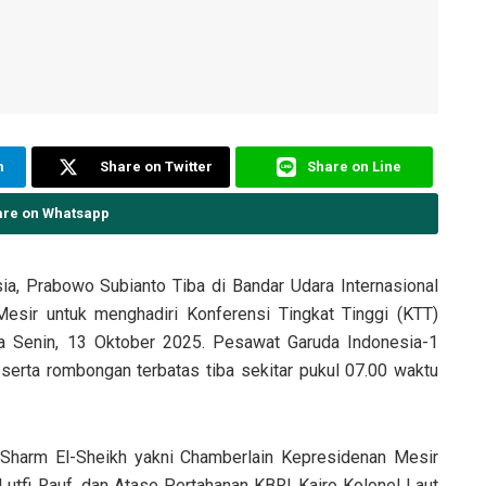
m
Share on Twitter
Share on Line
are on Whatsapp
a, Prabowo Subianto Tiba di Bandar Udara Internasional
Mesir untuk menghadiri Konferensi Tingkat Tinggi (KTT)
a Senin, 13 Oktober 2025. Pesawat Garuda Indonesia-1
rta rombongan terbatas tiba sekitar pukul 07.00 waktu
Sharm El-Sheikh yakni Chamberlain Kepresidenan Mesir
tfi Rauf, dan Atase Pertahanan KBRI Kairo Kolonel Laut