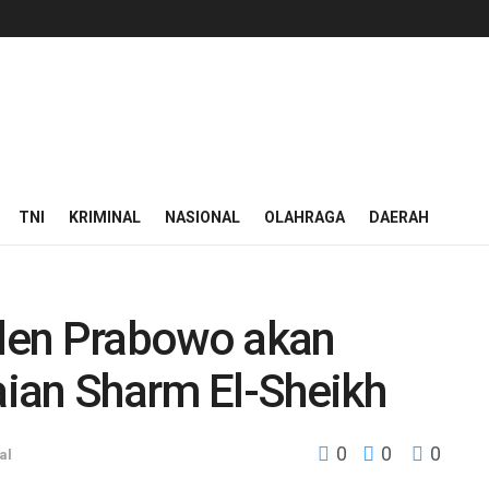
TNI
KRIMINAL
NASIONAL
OLAHRAGA
DAERAH
iden Prabowo akan
ian Sharm El-Sheikh
0
0
0
al