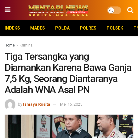
INDEKS
MABES
POLDA
POLRES
POLSEK
T
Home
Kriminal
Tiga Tersangka yang
Diamankan Karena Bawa Ganja
7,5 Kg, Seorang Diantaranya
Adalah WNA Asal PN
by
Ismaya Rosita
Mei 16, 2025