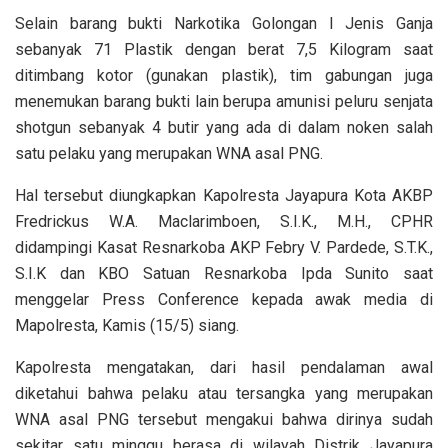
Selain barang bukti Narkotika Golongan I Jenis Ganja
sebanyak 71 Plastik dengan berat 7,5 Kilogram saat
ditimbang kotor (gunakan plastik), tim gabungan juga
menemukan barang bukti lain berupa amunisi peluru senjata
shotgun sebanyak 4 butir yang ada di dalam noken salah
satu pelaku yang merupakan WNA asal PNG.
Hal tersebut diungkapkan Kapolresta Jayapura Kota AKBP
Fredrickus W.A. Maclarimboen, S.I.K., M.H., CPHR
didampingi Kasat Resnarkoba AKP Febry V. Pardede, S.T.K.,
S.I.K dan KBO Satuan Resnarkoba Ipda Sunito saat
menggelar Press Conference kepada awak media di
Mapolresta, Kamis (15/5) siang.
Kapolresta mengatakan, dari hasil pendalaman awal
diketahui bahwa pelaku atau tersangka yang merupakan
WNA asal PNG tersebut mengakui bahwa dirinya sudah
sekitar satu minggu berasa di wilayah Distrik Jayapura