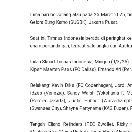
Lima hari berselang atau pada 25 Maret 2025, t
Gelora Bung Karno (SUGBK), Jakarta Pusat.
Saat ini, Timnas Indonesia berada di peringkat 
enam pertandingan, terpaut satu angka dari Austral
Inilah Skuad Timnas Indonesia, Minggu (9/3/25).
Kiper: Maarten Paes (FC Dallas), Ernando Ari (P
Belakang: Kevin Diks (FC Copenhagen), Jordi Am
Idzes (Venezia), Sandy Walsh (Yokohama F. Mar
(Persija Jakarta), Justin Hubner (Wolverhamp
(Swansea City), Shayne Pattynama (KAS Eupen), 
Tengah: Eliano Reijnders (PEC Zwolle), Ricky 
Maulana Vikri (Dewa United), Thom Haye (Almere C