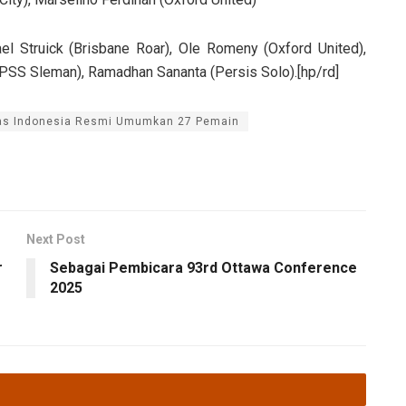
l Struick (Brisbane Roar), Ole Romeny (Oxford United),
PSS Sleman), Ramadhan Sananta (Persis Solo).[hp/rd]
as Indonesia Resmi Umumkan 27 Pemain
Next Post
r
Sebagai Pembicara 93rd Ottawa Conference
2025