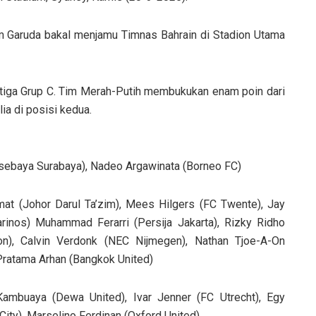
im Garuda bakal menjamu Timnas Bahrain di Stadion Utama
ketiga Grup C. Tim Merah-Putih membukukan enam poin dari
ia di posisi kedua.
ersebaya Surabaya), Nadeo Argawinata (Borneo FC)
at (Johor Darul Ta’zim), Mees Hilgers (FC Twente), Jay
inos) Muhammad Ferarri (Persija Jakarta), Rizky Ridho
ton), Calvin Verdonk (NEC Nijmegen), Nathan Tjoe-A-On
Pratama Arhan (Bangkok United)
Kambuaya (Dewa United), Ivar Jenner (FC Utrecht), Egy
ity), Marselino Ferdinan (Oxford United)