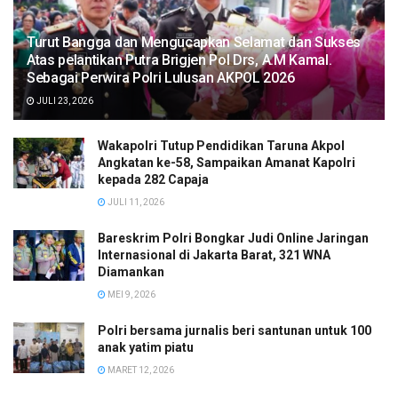
Turut Bangga dan Mengucapkan Selamat dan Sukses
Atas pelantikan Putra Brigjen Pol Drs, A.M Kamal.
Sebagai Perwira Polri Lulusan AKPOL 2026
JULI 23, 2026
Wakapolri Tutup Pendidikan Taruna Akpol
Angkatan ke-58, Sampaikan Amanat Kapolri
kepada 282 Capaja
JULI 11, 2026
Bareskrim Polri Bongkar Judi Online Jaringan
Internasional di Jakarta Barat, 321 WNA
Diamankan
MEI 9, 2026
Polri bersama jurnalis beri santunan untuk 100
anak yatim piatu
MARET 12, 2026