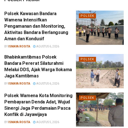
Polsek Kawasan Bandara
POLSEK
Wamena Intensifkan
Pengamanan dan Monitoring,
Aktivitas Bandara Berlangsung
Aman dan Kondusif
BY
ISMAYA ROSITA
AGUSTUS 6, 2026
Bhabinkamtibmas Polsek
POLSEK
Bandara Pererat Silaturahmi
Melalui DDS, Ajak Warga Ilokama
Jaga Kamtibmas
BY
ISMAYA ROSITA
AGUSTUS 6, 2026
Polsek Wamena Kota Monitoring
POLSEK
Pembayaran Denda Adat, Wujud
Sinergi Jaga Perdamaian Pasca
Konflik di Jayawijaya
BY
ISMAYA ROSITA
AGUSTUS 5, 2026