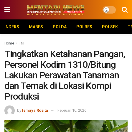
INDEKS
MABES
POLDA
POLRES
POLSEK
T
Home
TNI
Tingkatkan Ketahanan Pangan,
Personel Kodim 1310/Bitung
Lakukan Perawatan Tanaman
dan Ternak di Lokasi Kompi
Produksi
by
Ismaya Rosita
Februari 10, 2026