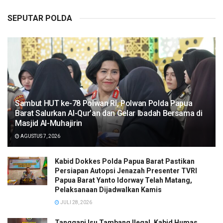
SEPUTAR POLDA
Sambut HUT ke-78 Polwan RI, Polwan Polda Papua
Barat Salurkan Al-Qur’an dan Gelar Ibadah Bersama di
Masjid Al-Muhajirin
AGUSTUS 7, 2026
Kabid Dokkes Polda Papua Barat Pastikan
Persiapan Autopsi Jenazah Presenter TVRI
Papua Barat Yanto Idorway Telah Matang,
Pelaksanaan Dijadwalkan Kamis
JULI 28, 2026
Tanggapi Isu Tambang Ilegal, Kabid Humas