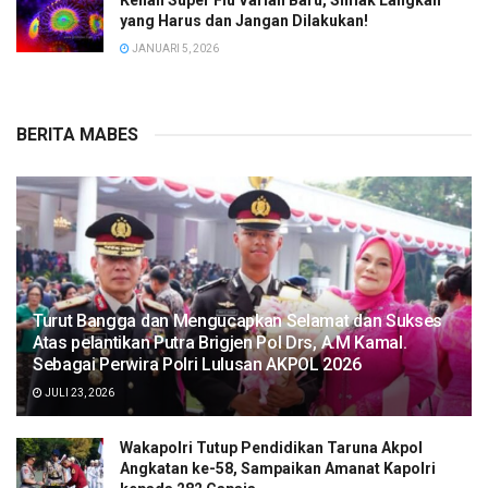
Kenali Super Flu Varian Baru, Simak Langkah
yang Harus dan Jangan Dilakukan!
JANUARI 5, 2026
BERITA MABES
Turut Bangga dan Mengucapkan Selamat dan Sukses
Atas pelantikan Putra Brigjen Pol Drs, A.M Kamal.
Sebagai Perwira Polri Lulusan AKPOL 2026
JULI 23, 2026
Wakapolri Tutup Pendidikan Taruna Akpol
Angkatan ke-58, Sampaikan Amanat Kapolri