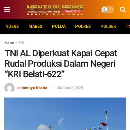
INDEKS
MABES
POLDA
POLRES
POLSEK
T
Home
TNI
TNI AL Diperkuat Kapal Cepat
Rudal Produksi Dalam Negeri
“KRI Belati-622”
by
Ismaya Rosita
Oktober 2, 2025