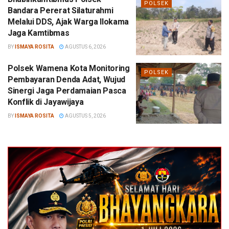
POLSEK
Bandara Pererat Silaturahmi
Melalui DDS, Ajak Warga Ilokama
Jaga Kamtibmas
BY
ISMAYA ROSITA
AGUSTUS 6, 2026
Polsek Wamena Kota Monitoring
POLSEK
Pembayaran Denda Adat, Wujud
Sinergi Jaga Perdamaian Pasca
Konflik di Jayawijaya
BY
ISMAYA ROSITA
AGUSTUS 5, 2026