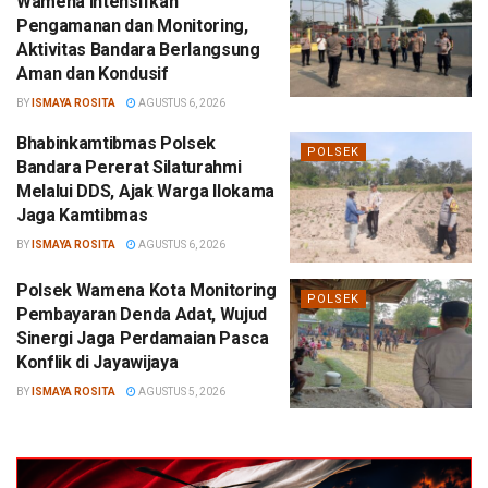
Wamena Intensifkan
Pengamanan dan Monitoring,
Aktivitas Bandara Berlangsung
Aman dan Kondusif
BY
ISMAYA ROSITA
AGUSTUS 6, 2026
Bhabinkamtibmas Polsek
POLSEK
Bandara Pererat Silaturahmi
Melalui DDS, Ajak Warga Ilokama
Jaga Kamtibmas
BY
ISMAYA ROSITA
AGUSTUS 6, 2026
Polsek Wamena Kota Monitoring
POLSEK
Pembayaran Denda Adat, Wujud
Sinergi Jaga Perdamaian Pasca
Konflik di Jayawijaya
BY
ISMAYA ROSITA
AGUSTUS 5, 2026