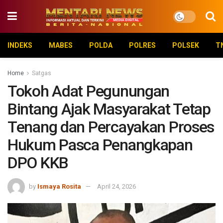
INDEKS
MABES
POLDA
POLRES
POLSEK
T
Home
Satgas
Tokoh Adat Pegunungan
Bintang Ajak Masyarakat Tetap
Tenang dan Percayakan Proses
Hukum Pasca Penangkapan
DPO KKB
by
Ismaya Rosita
April 24, 2026