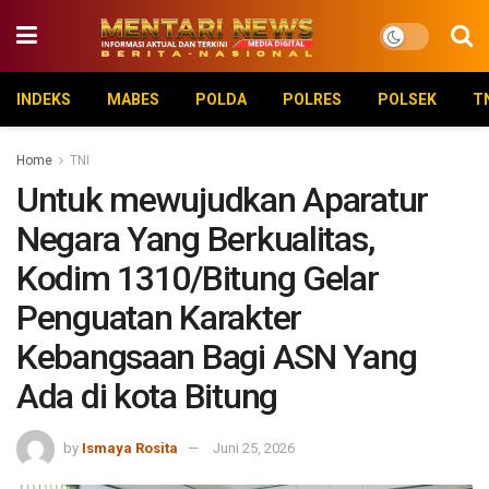
INDEKS
MABES
POLDA
POLRES
POLSEK
T
Home
TNI
Untuk mewujudkan Aparatur
Negara Yang Berkualitas,
Kodim 1310/Bitung Gelar
Penguatan Karakter
Kebangsaan Bagi ASN Yang
Ada di kota Bitung
by
Ismaya Rosita
Juni 25, 2026