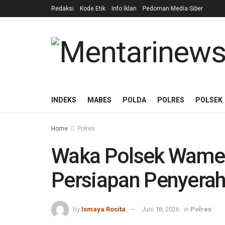
Redaksi
Kode Etik
Info Iklan
Pedoman Media Siber
INDEKS
MABES
POLDA
POLRES
POLSEK
Home
Polres
Waka Polsek Wamen
Persiapan Penyerah
by
Ismaya Rosita
Juni 18, 2026
in
Polres