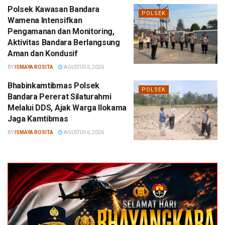
Polsek Kawasan Bandara
POLSEK
Wamena Intensifkan
Pengamanan dan Monitoring,
Aktivitas Bandara Berlangsung
Aman dan Kondusif
BY
ISMAYA ROSITA
AGUSTUS 6, 2026
Bhabinkamtibmas Polsek
POLSEK
Bandara Pererat Silaturahmi
Melalui DDS, Ajak Warga Ilokama
Jaga Kamtibmas
BY
ISMAYA ROSITA
AGUSTUS 6, 2026