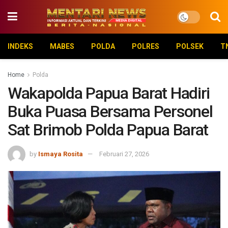
INDEKS
MABES
POLDA
POLRES
POLSEK
T
Home
Polda
Wakapolda Papua Barat Hadiri
Buka Puasa Bersama Personel
Sat Brimob Polda Papua Barat
by
Ismaya Rosita
Februari 27, 2026