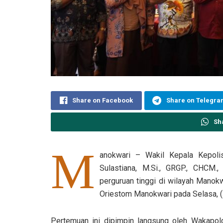
Share on Facebook
Share on Telegr
Sh
M
anokwari – Wakil Kepala Kepolis
Sulastiana, M.Si., GRGP., CHCM.
perguruan tinggi di wilayah Manokw
Oriestom Manokwari pada Selasa, 
Pertemuan ini dipimpin langsung oleh Wakapol