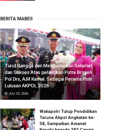
BERITA MABES
Turut Bangga dan Mengucapkan Selamat
dan Sukses Atas pelantikan Putra Brigjen
Pol Drs, A.M Kamal. Sebagai Perwira Polri
Lulusan AKPOL 2026
JULI 23, 2026
Wakapolri Tutup Pendidikan
Taruna Akpol Angkatan ke-
58, Sampaikan Amanat
Kapolri kepada 282 Capaja