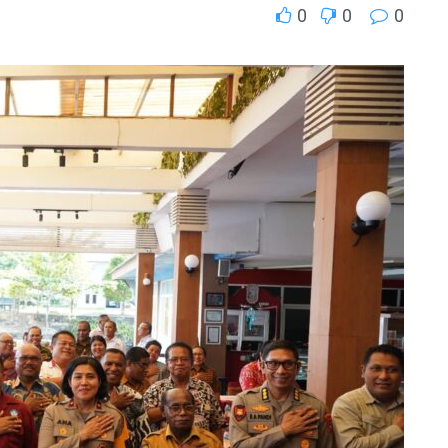
0
0
0