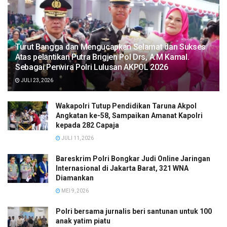
Turut Bangga dan Mengucapkan Selamat dan Sukses
Atas pelantikan Putra Brigjen Pol Drs, A.M Kamal.
Sebagai Perwira Polri Lulusan AKPOL 2026
JULI 23, 2026
Wakapolri Tutup Pendidikan Taruna Akpol
Angkatan ke-58, Sampaikan Amanat Kapolri
kepada 282 Capaja
JULI 11, 2026
Bareskrim Polri Bongkar Judi Online Jaringan
Internasional di Jakarta Barat, 321 WNA
Diamankan
MEI 9, 2026
Polri bersama jurnalis beri santunan untuk 100
anak yatim piatu