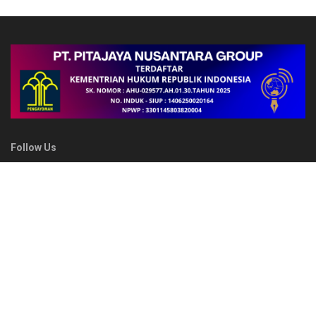
Follow Us
FAKTA
Semarakkan Pembukaan HUT ke-81 Kemerdekaan RI di Kota
Bitung, Kasdim 1310/Bitung Hadiri Merdeka Fun Walk Wujud
Sinergitas TNI bersama Pemerintah Daerah