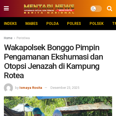
INDEKS
MABES
POLDA
POLRES
POLSEK
T
Home
Peristiwa
Wakapolsek Bonggo Pimpin
Pengamanan Ekshumasi dan
Otopsi Jenazah di Kampung
Rotea
by
Ismaya Rosita
Desember 23, 2025