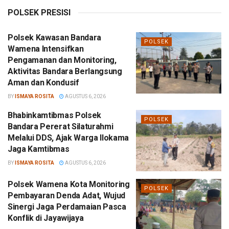
POLSEK PRESISI
Polsek Kawasan Bandara
POLSEK
Wamena Intensifkan
Pengamanan dan Monitoring,
Aktivitas Bandara Berlangsung
Aman dan Kondusif
BY
ISMAYA ROSITA
AGUSTUS 6, 2026
Bhabinkamtibmas Polsek
POLSEK
Bandara Pererat Silaturahmi
Melalui DDS, Ajak Warga Ilokama
Jaga Kamtibmas
BY
ISMAYA ROSITA
AGUSTUS 6, 2026
Polsek Wamena Kota Monitoring
POLSEK
Pembayaran Denda Adat, Wujud
Sinergi Jaga Perdamaian Pasca
Konflik di Jayawijaya