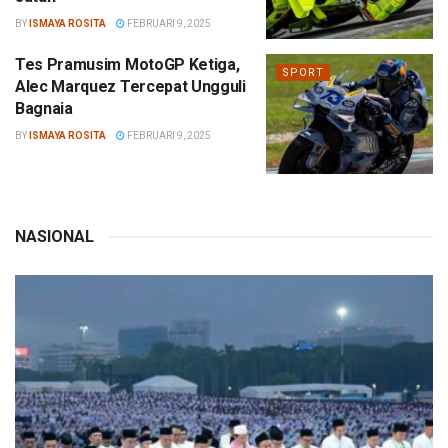
BY
ISMAYA ROSITA
FEBRUARI 9, 2025
Tes Pramusim MotoGP Ketiga,
SPORT
Alec Marquez Tercepat Ungguli
Bagnaia
BY
ISMAYA ROSITA
FEBRUARI 9, 2025
NASIONAL