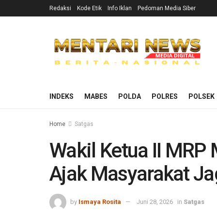
Redaksi
Kode Etik
Info Iklan
Pedoman Media Siber
INDEKS
MABES
POLDA
POLRES
POLSEK
Home
Satgas
Wakil Ketua II MRP
Ajak Masyarakat Ja
by
Ismaya Rosita
Juni 28, 2026
in
Satgas