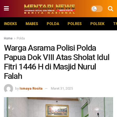
INDEKS
MABES
POLDA
POLRES
POLSEK
T
Home
Polda
Warga Asrama Polisi Polda
Papua Dok VIII Atas Sholat Idul
Fitri 1446 H di Masjid Nurul
Falah
by
Ismaya Rosita
Maret 31, 2025