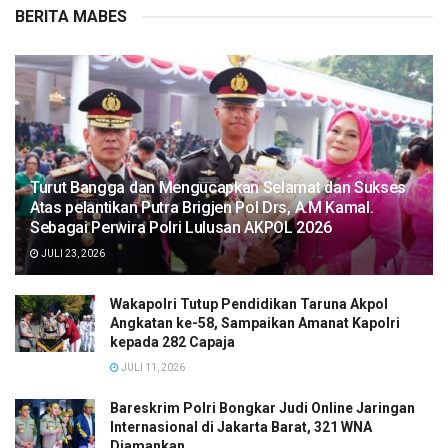
BERITA MABES
Turut Bangga dan Mengucapkan Selamat dan Sukses
Atas pelantikan Putra Brigjen Pol Drs, A.M Kamal.
Sebagai Perwira Polri Lulusan AKPOL 2026
JULI 23, 2026
Wakapolri Tutup Pendidikan Taruna Akpol
Angkatan ke-58, Sampaikan Amanat Kapolri
kepada 282 Capaja
JULI 11, 2026
Bareskrim Polri Bongkar Judi Online Jaringan
Internasional di Jakarta Barat, 321 WNA
Diamankan