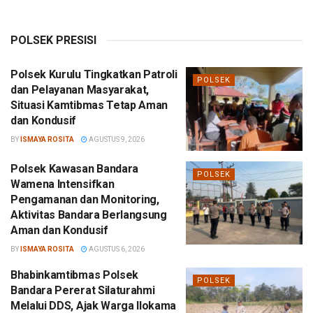
POLSEK PRESISI
Polsek Kurulu Tingkatkan Patroli
POLSEK
dan Pelayanan Masyarakat,
Situasi Kamtibmas Tetap Aman
dan Kondusif
BY
ISMAYA ROSITA
AGUSTUS 9, 2026
Polsek Kawasan Bandara
POLSEK
Wamena Intensifkan
Pengamanan dan Monitoring,
Aktivitas Bandara Berlangsung
Aman dan Kondusif
BY
ISMAYA ROSITA
AGUSTUS 6, 2026
Bhabinkamtibmas Polsek
POLSEK
Bandara Pererat Silaturahmi
Melalui DDS, Ajak Warga Ilokama