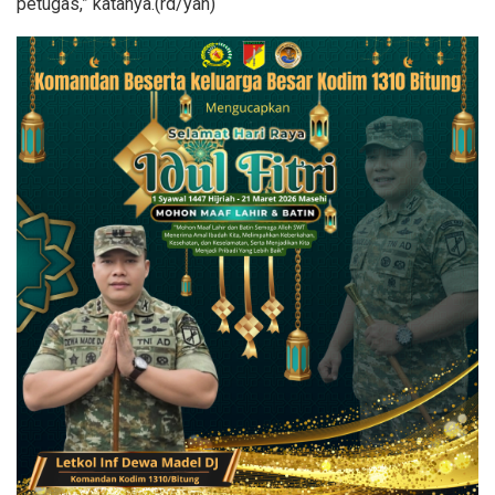
petugas,” katanya.(rd/yan)