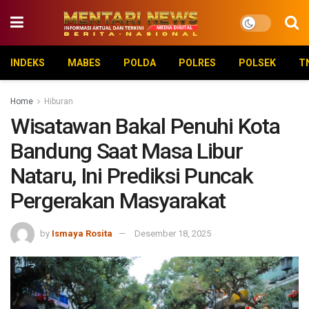
INDEKS
MABES
POLDA
POLRES
POLSEK
T
Home
Hiburan
Wisatawan Bakal Penuhi Kota
Bandung Saat Masa Libur
Nataru, Ini Prediksi Puncak
Pergerakan Masyarakat
by
Ismaya Rosita
Desember 18, 2025