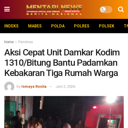
INDEKS
MABES
POLDA
POLRES
POLSEK
T
Home
Peristiwa
Aksi Cepat Unit Damkar Kodim
1310/Bitung Bantu Padamkan
Kebakaran Tiga Rumah Warga
by
Ismaya Rosita
Juni 2, 2026